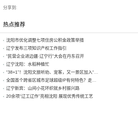
分享到:
热点推荐
沈阳市优化调整七项住房公积金政策举措
辽宁发布三项知识产权工作指引
“民营企业进边疆·辽宁行”大会在丹东召开
辽宁沈阳：水稻种植忙
“38+1”！沈阳文旅听劝、宠客，又一景区加入“东北超”优惠名单！
全国首个跨省区城市足球超级IP有何特色？走进沈阳现场去看看
辽宁新宾：山间小花环织就乡村振兴路
20余项“辽工辽作”亮相沈阳 展现优秀传统工艺