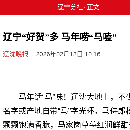
辽宁分社
正文
•
辽宁“好贺”多 马年唠“马嗑”
辽沈晚报
2026年02月12日 10:16
马年话“马”味！辽沈大地上，不
名字或产地自带“马”字光环。马侍郎
颗颗饱满香脆，马家岗草莓红润鲜甜