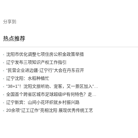
分享到:
热点推荐
沈阳市优化调整七项住房公积金政策举措
辽宁发布三项知识产权工作指引
“民营企业进边疆·辽宁行”大会在丹东召开
辽宁沈阳：水稻种植忙
“38+1”！沈阳文旅听劝、宠客，又一景区加入“东北超”优惠名单！
全国首个跨省区城市足球超级IP有何特色？走进沈阳现场去看看
辽宁新宾：山间小花环织就乡村振兴路
20余项“辽工辽作”亮相沈阳 展现优秀传统工艺