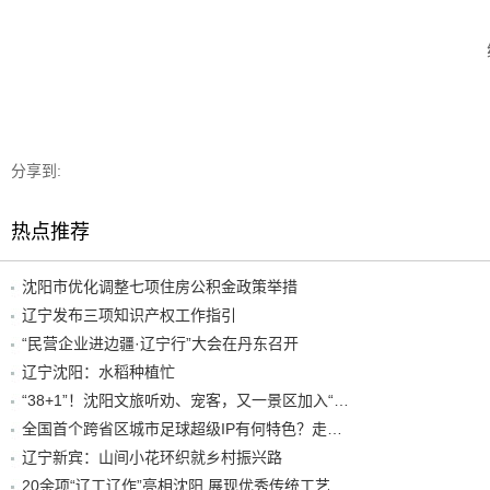
分享到:
热点推荐
沈阳市优化调整七项住房公积金政策举措
辽宁发布三项知识产权工作指引
“民营企业进边疆·辽宁行”大会在丹东召开
辽宁沈阳：水稻种植忙
“38+1”！沈阳文旅听劝、宠客，又一景区加入“东北超”优惠名单！
全国首个跨省区城市足球超级IP有何特色？走进沈阳现场去看看
辽宁新宾：山间小花环织就乡村振兴路
20余项“辽工辽作”亮相沈阳 展现优秀传统工艺