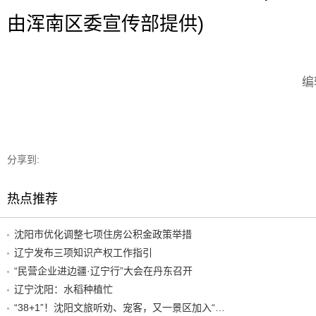
由浑南区委宣传部提供)
编
分享到:
热点推荐
沈阳市优化调整七项住房公积金政策举措
辽宁发布三项知识产权工作指引
“民营企业进边疆·辽宁行”大会在丹东召开
辽宁沈阳：水稻种植忙
“38+1”！沈阳文旅听劝、宠客，又一景区加入“东北超”优惠名单！