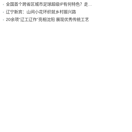
全国首个跨省区城市足球超级IP有何特色？走进沈阳现场去看看
辽宁新宾：山间小花环织就乡村振兴路
20余项“辽工辽作”亮相沈阳 展现优秀传统工艺