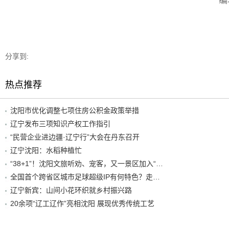
编
分享到:
热点推荐
沈阳市优化调整七项住房公积金政策举措
辽宁发布三项知识产权工作指引
“民营企业进边疆·辽宁行”大会在丹东召开
辽宁沈阳：水稻种植忙
“38+1”！沈阳文旅听劝、宠客，又一景区加入“东北超”优惠名单！
全国首个跨省区城市足球超级IP有何特色？走进沈阳现场去看看
辽宁新宾：山间小花环织就乡村振兴路
20余项“辽工辽作”亮相沈阳 展现优秀传统工艺