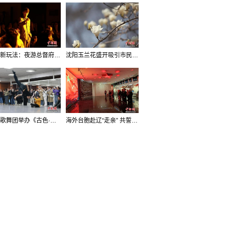
沈阳新玩法：夜游总督府，当一回“赴宴者”
沈阳玉兰花盛开吸引市民打卡
辽宁歌舞团举办《古色·国宝辽宁》排练开放日活动
海外台胞赴辽“走亲” 共誓“和平初心”