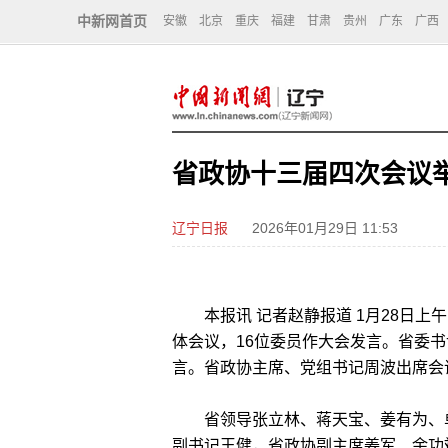
中新网首页
安徽
北京
重庆
福建
甘肃
贵州
广东
广西
省政协十三届四次会议
辽宁日报
2026年01月29日 11:53
本报讯 记者赵静报道 1月28日上
体会议，16位委员作大会发言。省委
言。省政协主席、党组书记周波出席会
省领导张立林、蒋天宝、姜有为、单
副书记王健，省政协副主席姜军、余功