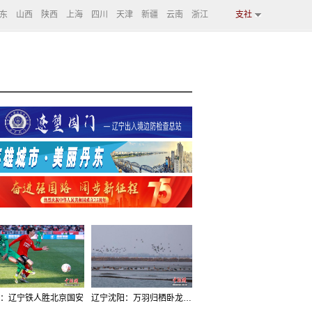
东
山西
陕西
上海
四川
天津
新疆
云南
浙江
支社
：辽宁铁人胜北京国安
辽宁沈阳：万羽归栖卧龙湖看群鸟齐飞