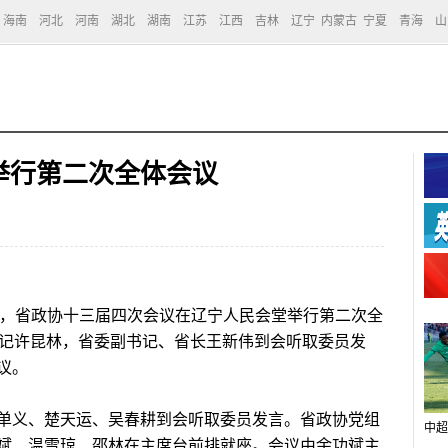
海南
河北
河南
湖北
湖南
江苏
江西
吉林
辽宁
内蒙古
宁夏
青海
山
举行第二次全体会议
午，省政协十三届四次会议在辽宁人民会堂举行第二次全
书记许昆林，省委副书记、省长王新伟到会听取委员发
议。
义、楚天运、吴春耕到会听取委员发言。省政协党组
中超
斌、温雪琼、邵林在主席台前排就座。会议由余功斌主