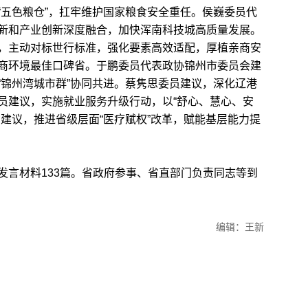
“五色粮仓”，扛牢维护国家粮食安全重任。侯巍委员代
新和产业创新深度融合，加快浑南科技城高质量发展。
，主动对标世行标准，强化要素高效适配，厚植亲商安
商环境最佳口碑省。于鹏委员代表政协锦州市委员会建
“锦州湾城市群”协同共进。蔡隽思委员建议，深化辽港
员建议，实施就业服务升级行动，以“舒心、慧心、安
建议，推进省级层面“医疗赋权”改革，赋能基层能力提
言材料133篇。省政府参事、省直部门负责同志等到
编辑：王新