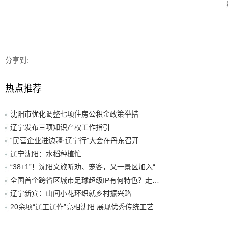
分享到:
热点推荐
沈阳市优化调整七项住房公积金政策举措
辽宁发布三项知识产权工作指引
“民营企业进边疆·辽宁行”大会在丹东召开
辽宁沈阳：水稻种植忙
“38+1”！沈阳文旅听劝、宠客，又一景区加入“东北超”优惠名单！
全国首个跨省区城市足球超级IP有何特色？走进沈阳现场去看看
辽宁新宾：山间小花环织就乡村振兴路
20余项“辽工辽作”亮相沈阳 展现优秀传统工艺