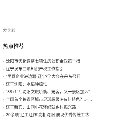
分享到:
热点推荐
沈阳市优化调整七项住房公积金政策举措
辽宁发布三项知识产权工作指引
“民营企业进边疆·辽宁行”大会在丹东召开
辽宁沈阳：水稻种植忙
“38+1”！沈阳文旅听劝、宠客，又一景区加入“东北超”优惠名单！
全国首个跨省区城市足球超级IP有何特色？走进沈阳现场去看看
辽宁新宾：山间小花环织就乡村振兴路
20余项“辽工辽作”亮相沈阳 展现优秀传统工艺