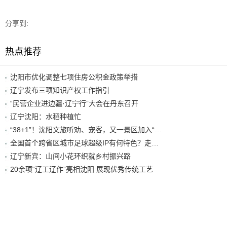
分享到:
热点推荐
沈阳市优化调整七项住房公积金政策举措
辽宁发布三项知识产权工作指引
“民营企业进边疆·辽宁行”大会在丹东召开
辽宁沈阳：水稻种植忙
“38+1”！沈阳文旅听劝、宠客，又一景区加入“东北超”优惠名单！
全国首个跨省区城市足球超级IP有何特色？走进沈阳现场去看看
辽宁新宾：山间小花环织就乡村振兴路
20余项“辽工辽作”亮相沈阳 展现优秀传统工艺