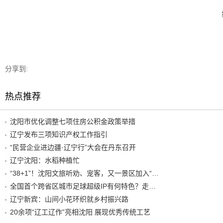
分享到:
热点推荐
沈阳市优化调整七项住房公积金政策举措
辽宁发布三项知识产权工作指引
“民营企业进边疆·辽宁行”大会在丹东召开
辽宁沈阳：水稻种植忙
“38+1”！沈阳文旅听劝、宠客，又一景区加入“东北超”优惠名单！
全国首个跨省区城市足球超级IP有何特色？走进沈阳现场去看看
辽宁新宾：山间小花环织就乡村振兴路
20余项“辽工辽作”亮相沈阳 展现优秀传统工艺