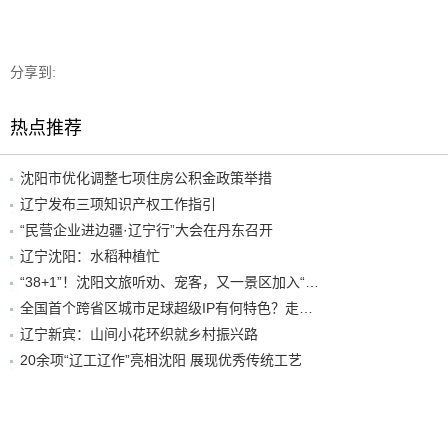
分享到:
热点推荐
沈阳市优化调整七项住房公积金政策举措
辽宁发布三项知识产权工作指引
“民营企业进边疆·辽宁行”大会在丹东召开
辽宁沈阳：水稻种植忙
“38+1”！沈阳文旅听劝、宠客，又一景区加入“东北超”优惠名单！
全国首个跨省区城市足球超级IP有何特色？走进沈阳现场去看看
辽宁新宾：山间小花环织就乡村振兴路
20余项“辽工辽作”亮相沈阳 展现优秀传统工艺