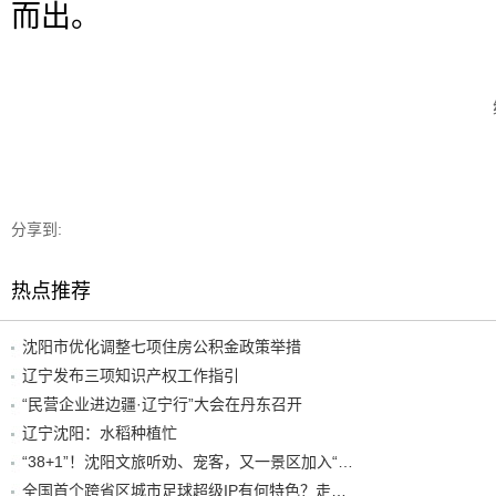
而出。
分享到:
热点推荐
沈阳市优化调整七项住房公积金政策举措
辽宁发布三项知识产权工作指引
“民营企业进边疆·辽宁行”大会在丹东召开
辽宁沈阳：水稻种植忙
“38+1”！沈阳文旅听劝、宠客，又一景区加入“东北超”优惠名单！
全国首个跨省区城市足球超级IP有何特色？走进沈阳现场去看看