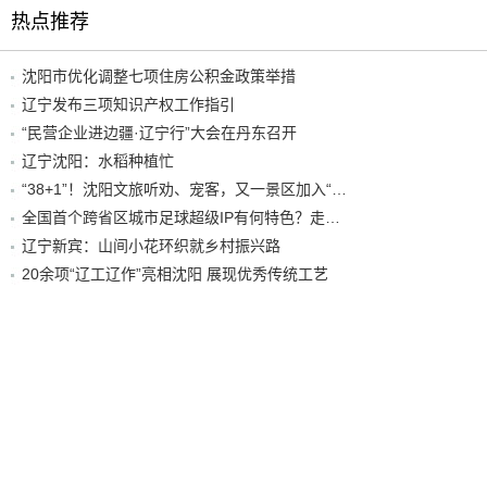
热点推荐
沈阳市优化调整七项住房公积金政策举措
辽宁发布三项知识产权工作指引
“民营企业进边疆·辽宁行”大会在丹东召开
辽宁沈阳：水稻种植忙
“38+1”！沈阳文旅听劝、宠客，又一景区加入“东北超”优惠名单！
全国首个跨省区城市足球超级IP有何特色？走进沈阳现场去看看
辽宁新宾：山间小花环织就乡村振兴路
20余项“辽工辽作”亮相沈阳 展现优秀传统工艺