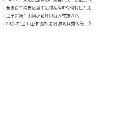
全国首个跨省区城市足球超级IP有何特色？走进沈阳现场去看看
辽宁新宾：山间小花环织就乡村振兴路
20余项“辽工辽作”亮相沈阳 展现优秀传统工艺