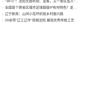
“38+1”！沈阳文旅听劝、宠客，又一景区加入“东北超”优惠名单！
全国首个跨省区城市足球超级IP有何特色？走进沈阳现场去看看
辽宁新宾：山间小花环织就乡村振兴路
20余项“辽工辽作”亮相沈阳 展现优秀传统工艺