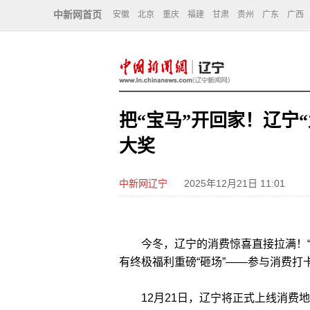
中新网首页
安徽
北京
重庆
福建
甘肃
贵州
广东
广西
把“宝马”开回家！辽宁
大奖
中新网辽宁
2025年12月21日 11:01
今冬，辽宁的消费惊喜直接拉满！“九
有终极福利重磅“砸场”——参与消费
12月21日，辽宁将正式上线消费地图