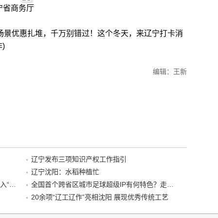
宁省商务厅
景优惠扎堆，千万别错过！这个冬天，来辽宁打卡消
)
编辑：王新
辽宁发布三项知识产权工作指引
辽宁沈阳：水稻种植忙
“38+1”！沈阳文旅听劝、宠客，又一景区加入“东北超”优惠名单！
全国首个跨省区城市足球超级IP有何特色？走进沈阳现场去看看
20余项“辽工辽作”亮相沈阳 展现优秀传统工艺