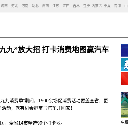
海南
河北
河南
湖北
湖南
江苏
江西
吉林
辽宁
内蒙古
宁夏
青海
山
“九九”放大招 打卡消费地图赢汽车
九消费季”期间，1500余场促消费活动覆盖全省，更
打卡活动，就有机会把宝马汽车开回家！
中超
，全省14市精选99个打卡地。