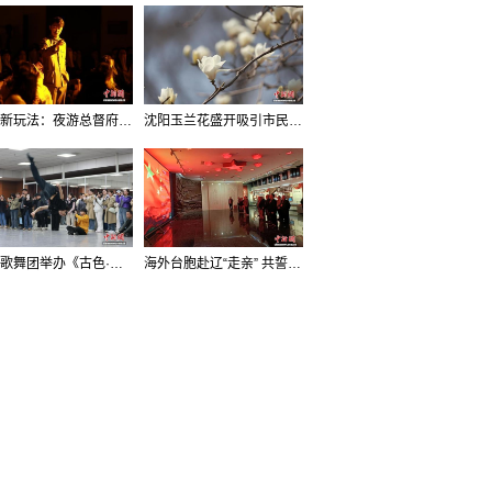
沈阳新玩法：夜游总督府，当一回“赴宴者”
沈阳玉兰花盛开吸引市民打卡
辽宁歌舞团举办《古色·国宝辽宁》排练开放日活动
海外台胞赴辽“走亲” 共誓“和平初心”