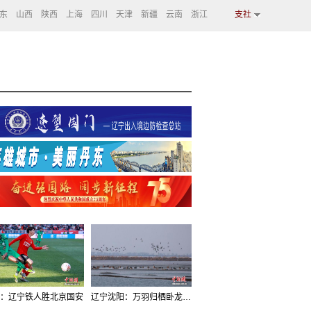
东
山西
陕西
上海
四川
天津
新疆
云南
浙江
支社
：辽宁铁人胜北京国安
辽宁沈阳：万羽归栖卧龙湖看群鸟齐飞