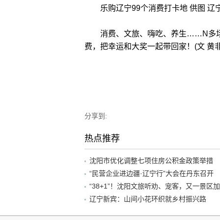
乐购辽宁99个消费打卡地 供图 辽
消费、文旅、嗨吃、养生……N多场
费，把幸运和大奖一起带回家！(文 黄非
分享到:
热点推荐
沈阳市优化调整七项住房公积金政策举措
“民营企业进边疆·辽宁行”大会在丹东召开
辽宁新宾：山间小花环织就乡村振兴路