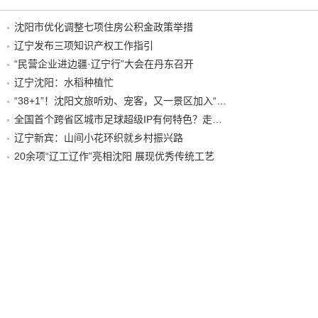
沈阳市优化调整七项住房公积金政策举措
辽宁发布三项知识产权工作指引
“民营企业进边疆·辽宁行”大会在丹东召开
辽宁沈阳：水稻种植忙
“38+1”！沈阳文旅听劝、宠客，又一景区加入“东北超”优惠名单！
全国首个跨省区城市足球超级IP有何特色？走进沈阳现场去看看
辽宁新宾：山间小花环织就乡村振兴路
20余项“辽工辽作”亮相沈阳 展现优秀传统工艺