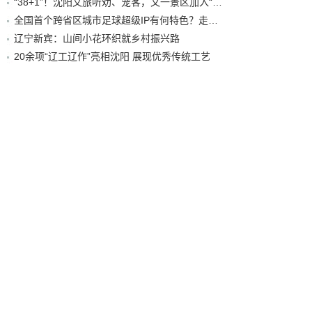
“38+1”！沈阳文旅听劝、宠客，又一景区加入“东北超”优惠名单！
全国首个跨省区城市足球超级IP有何特色？走进沈阳现场去看看
辽宁新宾：山间小花环织就乡村振兴路
20余项“辽工辽作”亮相沈阳 展现优秀传统工艺