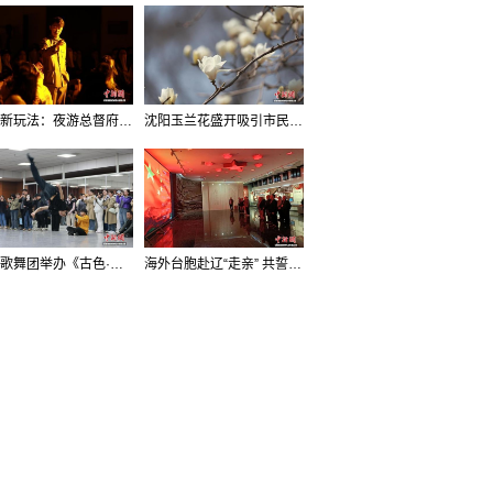
沈阳新玩法：夜游总督府，当一回“赴宴者”
沈阳玉兰花盛开吸引市民打卡
辽宁歌舞团举办《古色·国宝辽宁》排练开放日活动
海外台胞赴辽“走亲” 共誓“和平初心”