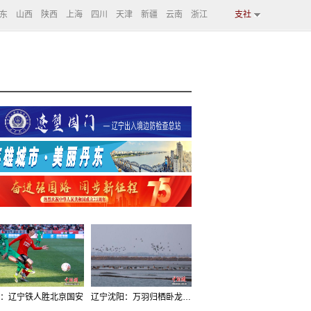
东
山西
陕西
上海
四川
天津
新疆
云南
浙江
支社
：辽宁铁人胜北京国安
辽宁沈阳：万羽归栖卧龙湖看群鸟齐飞