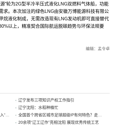
”轮为2G型半冷半压式液化LNG双燃料气体船，功能
需求。本次加注的绿色LNG由安徽万博能源科技有限公
甲烷液化制成，无需改造现有LNG发动机即可直接替代
80%以上，精准契合国际航运脱碳趋势与环保法规要
编辑：孟令卓
辽宁发布三项知识产权工作指引
辽宁沈阳：水稻种植忙
“38+1”！沈阳文旅听劝、宠客，又一景区加入“东北超”优惠名单！
全国首个跨省区城市足球超级IP有何特色？走进沈阳现场去看看
20余项“辽工辽作”亮相沈阳 展现优秀传统工艺