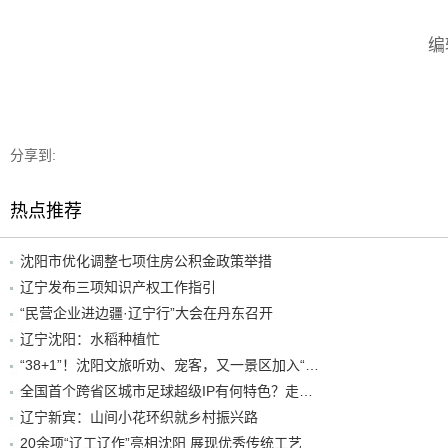
编
分享到:
热点推荐
沈阳市优化调整七项住房公积金政策举措
辽宁发布三项知识产权工作指引
“民营企业进边疆·辽宁行”大会在丹东召开
辽宁沈阳：水稻种植忙
“38+1”！沈阳文旅听劝、宠客，又一景区加入“东北超”优惠名单！
全国首个跨省区城市足球超级IP有何特色？走进沈阳现场去看看
辽宁新宾：山间小花环织就乡村振兴路
20余项“辽工辽作”亮相沈阳 展现优秀传统工艺