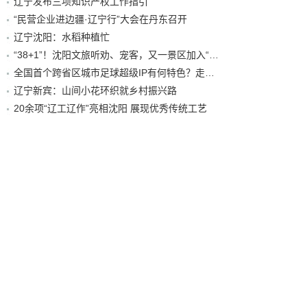
辽宁发布三项知识产权工作指引
“民营企业进边疆·辽宁行”大会在丹东召开
辽宁沈阳：水稻种植忙
“38+1”！沈阳文旅听劝、宠客，又一景区加入“东北超”优惠名单！
全国首个跨省区城市足球超级IP有何特色？走进沈阳现场去看看
辽宁新宾：山间小花环织就乡村振兴路
20余项“辽工辽作”亮相沈阳 展现优秀传统工艺