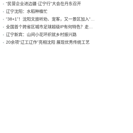
“民营企业进边疆·辽宁行”大会在丹东召开
辽宁沈阳：水稻种植忙
“38+1”！沈阳文旅听劝、宠客，又一景区加入“东北超”优惠名单！
全国首个跨省区城市足球超级IP有何特色？走进沈阳现场去看看
辽宁新宾：山间小花环织就乡村振兴路
20余项“辽工辽作”亮相沈阳 展现优秀传统工艺