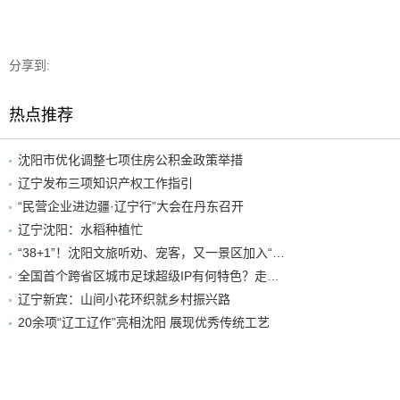
分享到:
热点推荐
沈阳市优化调整七项住房公积金政策举措
辽宁发布三项知识产权工作指引
“民营企业进边疆·辽宁行”大会在丹东召开
辽宁沈阳：水稻种植忙
“38+1”！沈阳文旅听劝、宠客，又一景区加入“东北超”优惠名单！
全国首个跨省区城市足球超级IP有何特色？走进沈阳现场去看看
辽宁新宾：山间小花环织就乡村振兴路
20余项“辽工辽作”亮相沈阳 展现优秀传统工艺