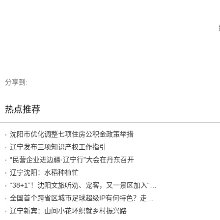
分享到:
热点推荐
沈阳市优化调整七项住房公积金政策举措
辽宁发布三项知识产权工作指引
“民营企业进边疆·辽宁行”大会在丹东召开
辽宁沈阳：水稻种植忙
“38+1”！沈阳文旅听劝、宠客，又一景区加入“东北超”优惠名单！
全国首个跨省区城市足球超级IP有何特色？走进沈阳现场去看看
辽宁新宾：山间小花环织就乡村振兴路