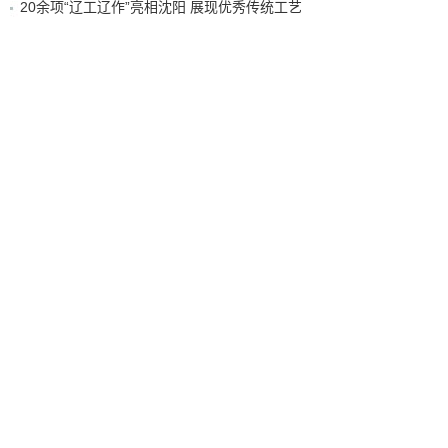
20余项“辽工辽作”亮相沈阳 展现优秀传统工艺