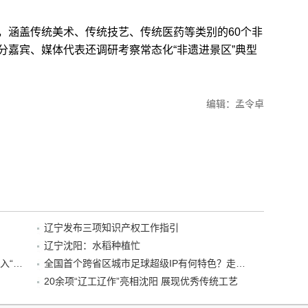
涵盖传统美术、传统技艺、传统医药等类别的60个非
分嘉宾、媒体代表还调研考察常态化“非遗进景区”典型
编辑：孟令卓
辽宁发布三项知识产权工作指引
辽宁沈阳：水稻种植忙
“38+1”！沈阳文旅听劝、宠客，又一景区加入“东北超”优惠名单！
全国首个跨省区城市足球超级IP有何特色？走进沈阳现场去看看
20余项“辽工辽作”亮相沈阳 展现优秀传统工艺