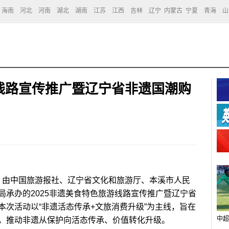
海南
河北
河南
湖北
湖南
江苏
江西
吉林
辽宁
内蒙古
宁夏
青海
山
游线路宣传推广暨辽宁省非遗国潮购
，由中国旅游报社、辽宁省文化和旅游厅、本溪市人民
局承办的2025非遗美食特色旅游线路宣传推广暨辽宁省
次活动以“非遗活态传承+文旅消费升级”为主线，旨在
中超
，推动非遗从保护向活态传承、价值转化升级。