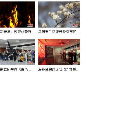
沈阳新玩法：夜游总督府，当一回“赴宴者”
沈阳玉兰花盛开吸引市民打卡
辽宁歌舞团举办《古色·国宝辽宁》排练开放日活动
海外台胞赴辽“走亲” 共誓“和平初心”