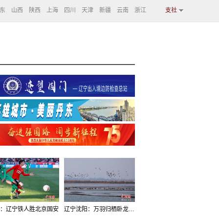
东
山西
陕西
上海
四川
天津
新疆
云南
浙江
支社
：辽宁铁人胜北京国安
辽宁沈阳：万羽归栖卧龙湖看群鸟齐飞