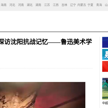
海南
河北
河南
湖北
湖南
江苏
江西
吉林
辽宁
内蒙古
宁夏
青海
山
】探访沈阳抗战记忆——鲁迅美术学
中超