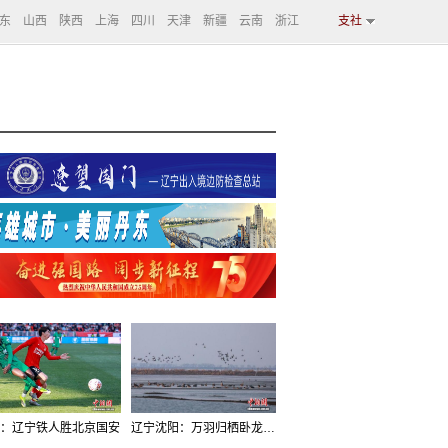
东
山西
陕西
上海
四川
天津
新疆
云南
浙江
支社
：辽宁铁人胜北京国安
辽宁沈阳：万羽归栖卧龙湖看群鸟齐飞