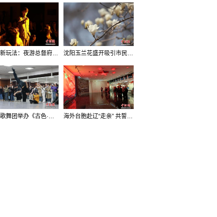
沈阳新玩法：夜游总督府，当一回“赴宴者”
沈阳玉兰花盛开吸引市民打卡
辽宁歌舞团举办《古色·国宝辽宁》排练开放日活动
海外台胞赴辽“走亲” 共誓“和平初心”