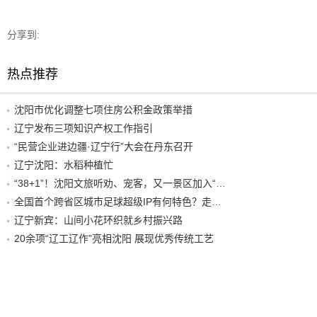
分享到:
热点推荐
沈阳市优化调整七项住房公积金政策举措
辽宁发布三项知识产权工作指引
“民营企业进边疆·辽宁行”大会在丹东召开
辽宁沈阳：水稻种植忙
“38+1”！沈阳文旅听劝、宠客，又一景区加入“东北超”优惠名单！
全国首个跨省区城市足球超级IP有何特色？走进沈阳现场去看看
辽宁新宾：山间小花环织就乡村振兴路
20余项“辽工辽作”亮相沈阳 展现优秀传统工艺