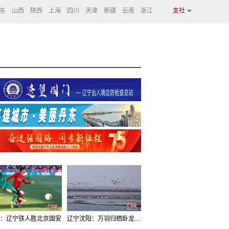
东
山西
陕西
上海
四川
天津
新疆
云南
浙江
支社
：辽宁铁人胜北京国安
辽宁沈阳：万羽归栖卧龙湖看群鸟齐飞