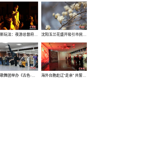
沈阳新玩法：夜游总督府，当一回“赴宴者”
沈阳玉兰花盛开吸引市民打卡
辽宁歌舞团举办《古色·国宝辽宁》排练开放日活动
海外台胞赴辽“走亲” 共誓“和平初心”