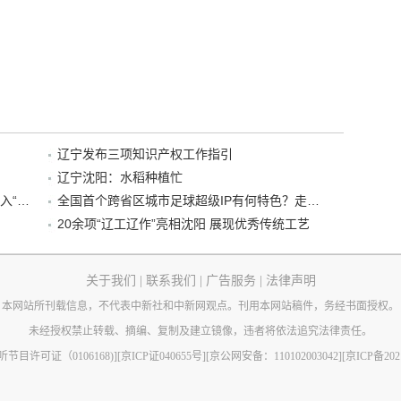
辽宁发布三项知识产权工作指引
辽宁沈阳：水稻种植忙
“38+1”！沈阳文旅听劝、宠客，又一景区加入“东北超”优惠名单！
全国首个跨省区城市足球超级IP有何特色？走进沈阳现场去看看
20余项“辽工辽作”亮相沈阳 展现优秀传统工艺
关于我们
|
联系我们
|
广告服务
|
法律声明
本网站所刊载信息，不代表中新社和中新网观点。刊用本网站稿件，务经书面授权。
未经授权禁止转载、摘编、复制及建立镜像，违者将依法追究法律责任。
节目许可证（0106168)]
[京ICP证040655号]
[京公网安备：110102003042]
[京ICP备202