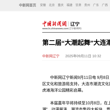
中新网首页
安徽
北京
重庆
福建
甘肃
贵州
广东
广西
第二届“大潮起舞”大连
中新网辽宁
2025年09月11日 10:32
中新网辽宁新闻9月11日电 9月8
区文化和旅游局支持，大连市潮流文化
虎滩海洋公园精彩启幕。
本届嘉年华将持续至10月8日，在上
潮”、动漫展演、潮流市集四大板块，