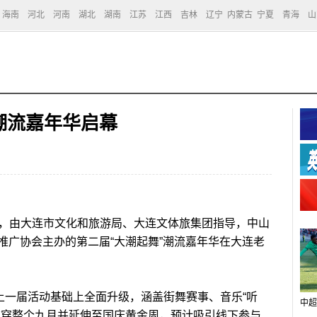
海南
河北
河南
湖北
湖南
江苏
江西
吉林
辽宁
内蒙古
宁夏
青海
山
潮流嘉年华启幕
日，由大连市文化和旅游局、大连文体旅集团指导，中山
推广协会主办的第二届“大潮起舞”潮流嘉年华在大连老
一届活动基础上全面升级，涵盖街舞赛事、音乐“听
中超
贯穿整个九月并延伸至国庆黄金周，预计吸引线下参与