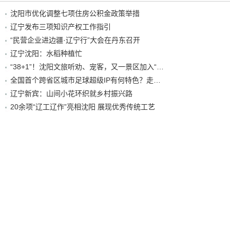
沈阳市优化调整七项住房公积金政策举措
辽宁发布三项知识产权工作指引
“民营企业进边疆·辽宁行”大会在丹东召开
辽宁沈阳：水稻种植忙
“38+1”！沈阳文旅听劝、宠客，又一景区加入“东北超”优惠名单！
全国首个跨省区城市足球超级IP有何特色？走进沈阳现场去看看
辽宁新宾：山间小花环织就乡村振兴路
20余项“辽工辽作”亮相沈阳 展现优秀传统工艺