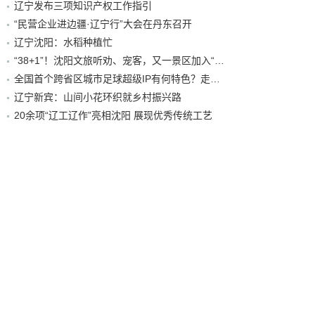
辽宁发布三项知识产权工作指引
“民营企业进边疆·辽宁行”大会在丹东召开
辽宁沈阳：水稻种植忙
“38+1”！沈阳文旅听劝、宠客，又一景区加入“东北超”优惠名单！
全国首个跨省区城市足球超级IP有何特色？走进沈阳现场去看看
辽宁新宾：山间小花环织就乡村振兴路
20余项“辽工辽作”亮相沈阳 展现优秀传统工艺