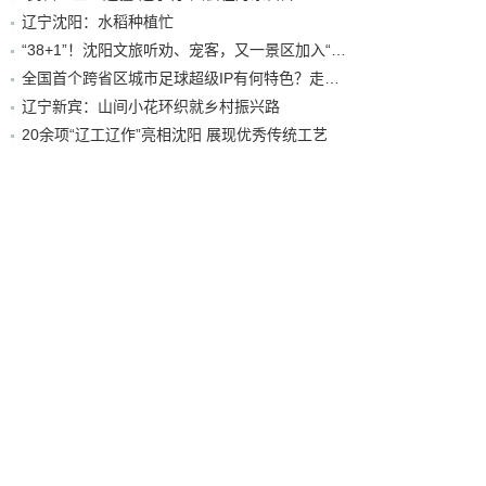
辽宁沈阳：水稻种植忙
“38+1”！沈阳文旅听劝、宠客，又一景区加入“东北超”优惠名单！
全国首个跨省区城市足球超级IP有何特色？走进沈阳现场去看看
辽宁新宾：山间小花环织就乡村振兴路
20余项“辽工辽作”亮相沈阳 展现优秀传统工艺