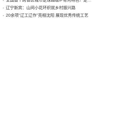
全国首个跨省区城市足球超级IP有何特色？走进沈阳现场去看看
辽宁新宾：山间小花环织就乡村振兴路
20余项“辽工辽作”亮相沈阳 展现优秀传统工艺