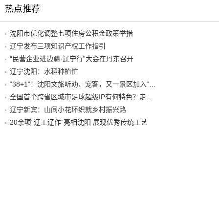
热点推荐
沈阳市优化调整七项住房公积金政策举措
辽宁发布三项知识产权工作指引
“民营企业进边疆·辽宁行”大会在丹东召开
辽宁沈阳：水稻种植忙
“38+1”！沈阳文旅听劝、宠客，又一景区加入“东北超”优惠名单！
全国首个跨省区城市足球超级IP有何特色？走进沈阳现场去看看
辽宁新宾：山间小花环织就乡村振兴路
20余项“辽工辽作”亮相沈阳 展现优秀传统工艺