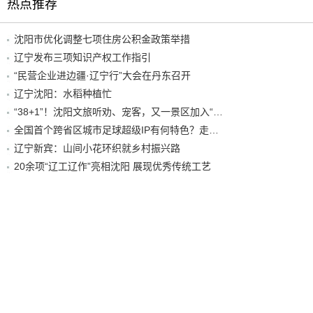
热点推荐
沈阳市优化调整七项住房公积金政策举措
辽宁发布三项知识产权工作指引
“民营企业进边疆·辽宁行”大会在丹东召开
辽宁沈阳：水稻种植忙
“38+1”！沈阳文旅听劝、宠客，又一景区加入“东北超”优惠名单！
全国首个跨省区城市足球超级IP有何特色？走进沈阳现场去看看
辽宁新宾：山间小花环织就乡村振兴路
20余项“辽工辽作”亮相沈阳 展现优秀传统工艺