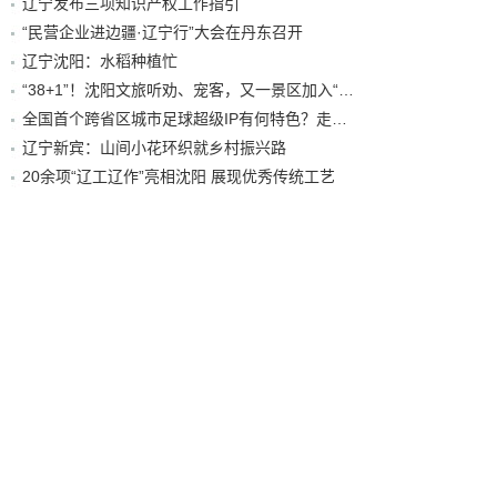
辽宁发布三项知识产权工作指引
“民营企业进边疆·辽宁行”大会在丹东召开
辽宁沈阳：水稻种植忙
“38+1”！沈阳文旅听劝、宠客，又一景区加入“东北超”优惠名单！
全国首个跨省区城市足球超级IP有何特色？走进沈阳现场去看看
辽宁新宾：山间小花环织就乡村振兴路
20余项“辽工辽作”亮相沈阳 展现优秀传统工艺