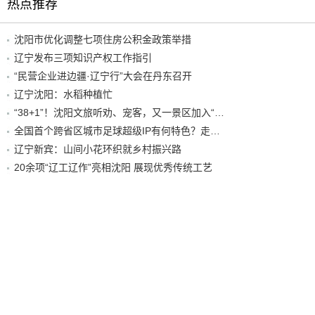
热点推荐
沈阳市优化调整七项住房公积金政策举措
辽宁发布三项知识产权工作指引
“民营企业进边疆·辽宁行”大会在丹东召开
辽宁沈阳：水稻种植忙
“38+1”！沈阳文旅听劝、宠客，又一景区加入“东北超”优惠名单！
全国首个跨省区城市足球超级IP有何特色？走进沈阳现场去看看
辽宁新宾：山间小花环织就乡村振兴路
20余项“辽工辽作”亮相沈阳 展现优秀传统工艺