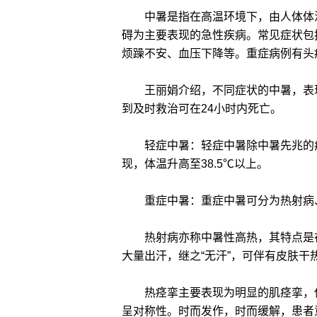
中暑是指在高温环境下，由人体体温
碍为主要表现的急性疾病。常见症状包
烦躁不安、血压下降等。重症病例有头
王丽娟介绍，不同症状的中暑，表现
到及时救治可在24小时内死亡。
轻症中暑：轻症中暑除中暑先兆的症
现，体温升高至38.5℃以上。
重症中暑：重症中暑可分为热射病、
热射病亦称中暑性高热，其特点是在
大量出汗，继之“无汗”，可伴有皮肤干
热痉挛主要表现为明显的肌痉挛，伴
呈对称性。时而发作，时而缓解，患者