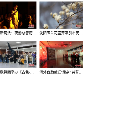
沈阳新玩法：夜游总督府，当一回“赴宴者”
沈阳玉兰花盛开吸引市民打卡
辽宁歌舞团举办《古色·国宝辽宁》排练开放日活动
海外台胞赴辽“走亲” 共誓“和平初心”