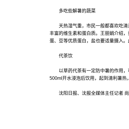
多吃些解暑的蔬菜
天热湿气重，市民一般都喜欢吃清淡
丰富的维生素和蛋白质。王丽娟介绍，蛋
蛋、豆等优质蛋白，盐也要适量摄入。
代茶饮
以草药代茶有一定防中暑的作用，可参
500ml开水浸泡后饮用，起到清利暑
沈阳日报、沈报全媒体主任记者 尚