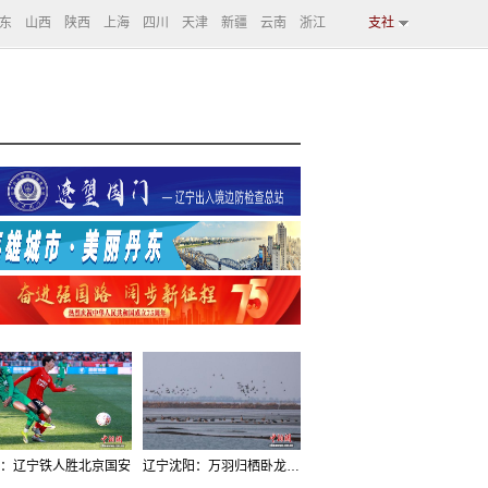
东
山西
陕西
上海
四川
天津
新疆
云南
浙江
支社
：辽宁铁人胜北京国安
辽宁沈阳：万羽归栖卧龙湖看群鸟齐飞