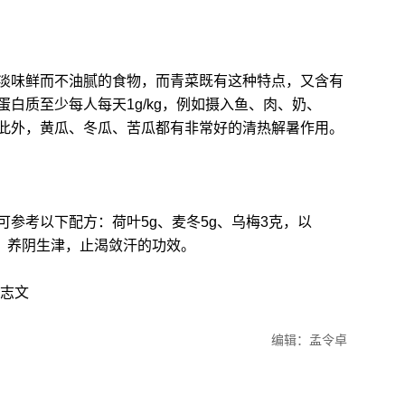
味鲜而不油腻的食物，而青菜既有这种特点，又含有
白质至少每人每天1g/kg，例如摄入鱼、肉、奶、
此外，黄瓜、冬瓜、苦瓜都有非常好的清热解暑作用。
考以下配方：荷叶5g、麦冬5g、乌梅3克，以
热，养阴生津，止渴敛汗的功效。
志文
编辑：孟令卓