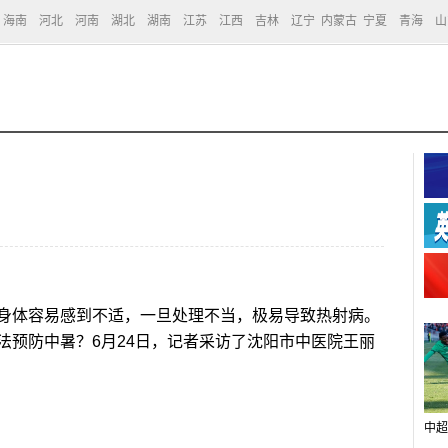
海南
河北
河南
湖北
湖南
江苏
江西
吉林
辽宁
内蒙古
宁夏
青海
山
体容易感到不适，一旦处理不当，极易导致热射病。
法预防中暑？6月24日，记者采访了沈阳市中医院王丽
中超