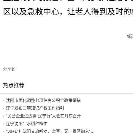
区以及急救中心，让老人得到及时的
编
分享到:
热点推荐
沈阳市优化调整七项住房公积金政策举措
辽宁发布三项知识产权工作指引
“民营企业进边疆·辽宁行”大会在丹东召开
辽宁沈阳：水稻种植忙
“38+1”！沈阳文旅听劝、宠客，又一景区加入“东北超”优惠名单！