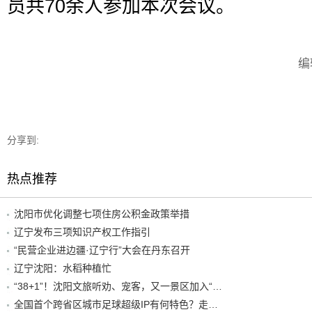
员共70余人参加本次会议。
编
分享到:
热点推荐
沈阳市优化调整七项住房公积金政策举措
辽宁发布三项知识产权工作指引
“民营企业进边疆·辽宁行”大会在丹东召开
辽宁沈阳：水稻种植忙
“38+1”！沈阳文旅听劝、宠客，又一景区加入“东北超”优惠名单！
全国首个跨省区城市足球超级IP有何特色？走进沈阳现场去看看