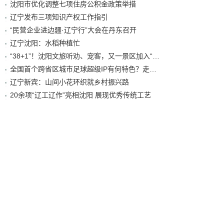
沈阳市优化调整七项住房公积金政策举措
辽宁发布三项知识产权工作指引
“民营企业进边疆·辽宁行”大会在丹东召开
辽宁沈阳：水稻种植忙
“38+1”！沈阳文旅听劝、宠客，又一景区加入“东北超”优惠名单！
全国首个跨省区城市足球超级IP有何特色？走进沈阳现场去看看
辽宁新宾：山间小花环织就乡村振兴路
20余项“辽工辽作”亮相沈阳 展现优秀传统工艺