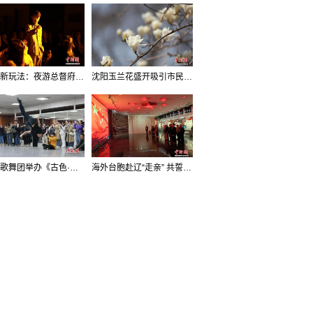
沈阳新玩法：夜游总督府，当一回“赴宴者”
沈阳玉兰花盛开吸引市民打卡
辽宁歌舞团举办《古色·国宝辽宁》排练开放日活动
海外台胞赴辽“走亲” 共誓“和平初心”