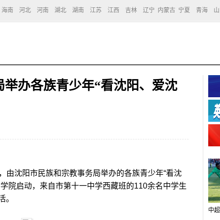
海南
河北
河南
湖北
湖南
江苏
江西
吉林
辽宁
内蒙古
宁夏
青海
山
局举办各族青少年“看沈阳、爱沈
日，由沈阳市民族和宗教事务局举办的各族青少年“看沈
学院启动，来自市第十一中学西藏班的110余名中学生
活。
中超