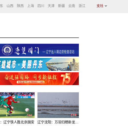
东
山西
陕西
上海
四川
天津
新疆
云南
浙江
支社
：辽宁铁人胜北京国安
辽宁沈阳：万羽归栖卧龙湖看群鸟齐飞