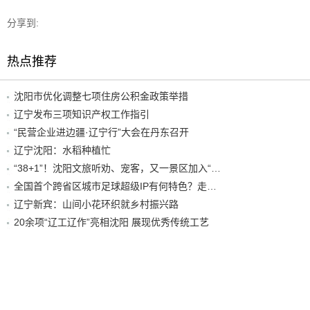
分享到:
热点推荐
沈阳市优化调整七项住房公积金政策举措
辽宁发布三项知识产权工作指引
“民营企业进边疆·辽宁行”大会在丹东召开
辽宁沈阳：水稻种植忙
“38+1”！沈阳文旅听劝、宠客，又一景区加入“东北超”优惠名单！
全国首个跨省区城市足球超级IP有何特色？走进沈阳现场去看看
辽宁新宾：山间小花环织就乡村振兴路
20余项“辽工辽作”亮相沈阳 展现优秀传统工艺