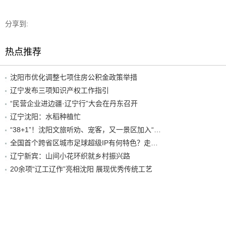
分享到:
热点推荐
沈阳市优化调整七项住房公积金政策举措
辽宁发布三项知识产权工作指引
“民营企业进边疆·辽宁行”大会在丹东召开
辽宁沈阳：水稻种植忙
“38+1”！沈阳文旅听劝、宠客，又一景区加入“东北超”优惠名单！
全国首个跨省区城市足球超级IP有何特色？走进沈阳现场去看看
辽宁新宾：山间小花环织就乡村振兴路
20余项“辽工辽作”亮相沈阳 展现优秀传统工艺