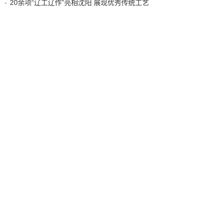
20余项“辽工辽作”亮相沈阳 展现优秀传统工艺