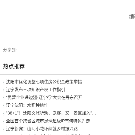
编
分享到:
热点推荐
沈阳市优化调整七项住房公积金政策举措
辽宁发布三项知识产权工作指引
“民营企业进边疆·辽宁行”大会在丹东召开
辽宁沈阳：水稻种植忙
“38+1”！沈阳文旅听劝、宠客，又一景区加入“东北超”优惠名单！
全国首个跨省区城市足球超级IP有何特色？走进沈阳现场去看看
辽宁新宾：山间小花环织就乡村振兴路