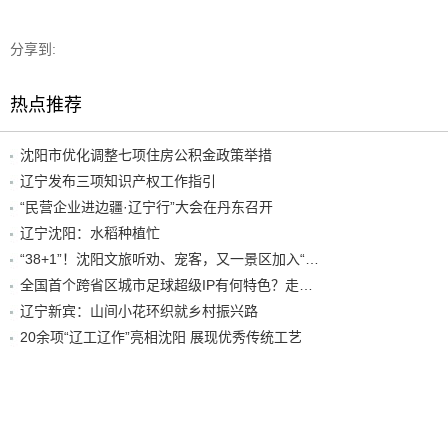
分享到:
热点推荐
沈阳市优化调整七项住房公积金政策举措
辽宁发布三项知识产权工作指引
“民营企业进边疆·辽宁行”大会在丹东召开
辽宁沈阳：水稻种植忙
“38+1”！沈阳文旅听劝、宠客，又一景区加入“东北超”优惠名单！
全国首个跨省区城市足球超级IP有何特色？走进沈阳现场去看看
辽宁新宾：山间小花环织就乡村振兴路
20余项“辽工辽作”亮相沈阳 展现优秀传统工艺