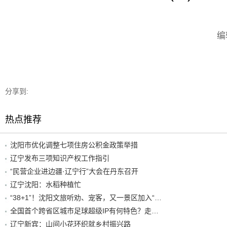
编
分享到:
热点推荐
沈阳市优化调整七项住房公积金政策举措
辽宁发布三项知识产权工作指引
“民营企业进边疆·辽宁行”大会在丹东召开
辽宁沈阳：水稻种植忙
“38+1”！沈阳文旅听劝、宠客，又一景区加入“东北超”优惠名单！
全国首个跨省区城市足球超级IP有何特色？走进沈阳现场去看看
辽宁新宾：山间小花环织就乡村振兴路