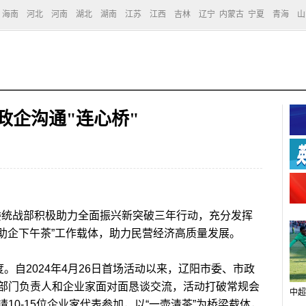
海南
河北
河南
湖北
湖南
江苏
江西
吉林
辽宁
内蒙古
宁夏
青海
山
政企沟通"连心桥"
统战部积极助力全面振兴新突破三年行动，充分发挥
“助企下午茶”工作载体，助力民营经济高质量发展。
自2024年4月26日首场活动以来，辽阳市委、市政
部门负责人和企业家面对面恳谈交流，活动打破常规会
中超
10-15位企业家代表参加，以“一壶清茶”为桥梁载体，