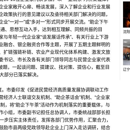
企业家敞开心扉、畅谈发展，深入了解企业和行业发展
企政策执行的意见建议以及亟待相关部门解决的问题，
业“一对一”或“多对一”形式同步开展交流。“助企下午
互通、思想互动入手，达到相互理解、同频共振的目
家与年轻一代企业家“谈发展话传承”、有关行业上下游
业融合、银企融资合作等主题，开展了五期主题鲜明的
、扩链强链补链、农业产业现代化体系构建、激发文旅
委书记、市长及各有关部门领导同志与民营企业家代表
对点”破题，一起谈问题、提建议、找对策、提信心，截至目
，大部分已落实解决。
度。市委印发《促进民营经济高质量发展协调联动工作
经济人士联谊交友机制、“助企茶话会”机制、“企业家
制，将“助企下午茶”活动作为机制落实的重要载体，与
作小组，市委副书记担任总协调人，市委统战部部长担
进一步压实主体责任，发挥各部门优势作用，汇聚合力，
鼓励市县两级党政领导赴企业上门深入走访调研，结合