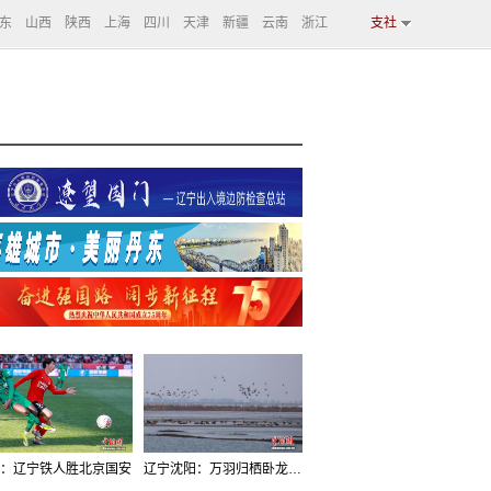
东
山西
陕西
上海
四川
天津
新疆
云南
浙江
支社
：辽宁铁人胜北京国安
辽宁沈阳：万羽归栖卧龙湖看群鸟齐飞