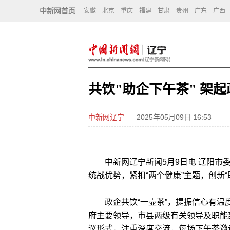
中新网首页
安徽
北京
重庆
福建
甘肃
贵州
广东
广西
共饮"助企下午茶" 架起
中新网辽宁
2025年05月09日 16:53
中新网辽宁新闻5月9日电 辽阳市委
统战优势，紧扣“两个健康”主题，创新
政企共饮“一壶茶”，提振信心有温度。
府主要领导，市县两级有关领导及职能
议形式，注重深度交流，每场下午茶邀请