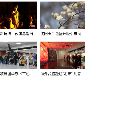
沈阳新玩法：夜游总督府，当一回“赴宴者”
沈阳玉兰花盛开吸引市民打卡
辽宁歌舞团举办《古色·国宝辽宁》排练开放日活动
海外台胞赴辽“走亲” 共誓“和平初心”