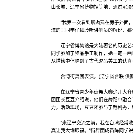
山长城、辽宁省博物馆等地，通过沉浸
“我第一次看到烟囱建在房子外面，还
湾的王同学仔细聆听讲解员的解说，感
辽宁省博物馆是大陆著名的历史艺术
同学参加了瓷品手工制作，她一笔一画
从描绘中体味到了古代瓷品美工的认真
台湾街舞团表演。(辽宁省台联 供图
在辽宁省青少年街舞大赛少儿大齐舞组
团团长豆豆介绍说，他们在舞蹈中融合
力。活动现场，豆豆还参与了裁判秀，
“来辽宁交流之前，我在台湾经常收
真让我大饱眼福。”街舞团成员陈同学