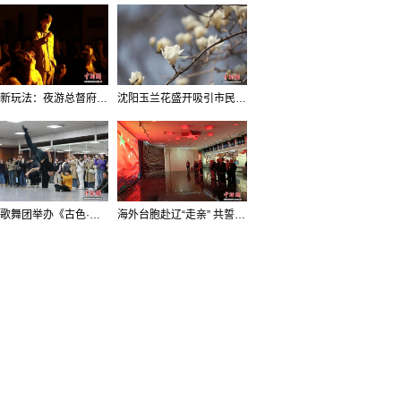
沈阳新玩法：夜游总督府，当一回“赴宴者”
沈阳玉兰花盛开吸引市民打卡
辽宁歌舞团举办《古色·国宝辽宁》排练开放日活动
海外台胞赴辽“走亲” 共誓“和平初心”