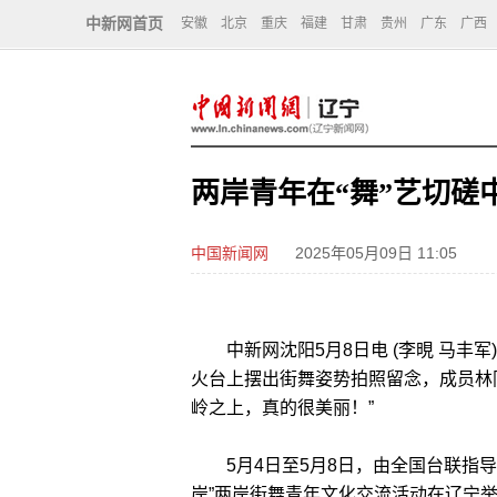
中新网首页
安徽
北京
重庆
福建
甘肃
贵州
广东
广西
两岸青年在“舞”艺切磋
中国新闻网
2025年05月09日 11:05
中新网沈阳5月8日电 (李晛 马丰军)
火台上摆出街舞姿势拍照留念，成员林
岭之上，真的很美丽！”
5月4日至5月8日，由全国台联指导
岸”两岸街舞青年文化交流活动在辽宁举