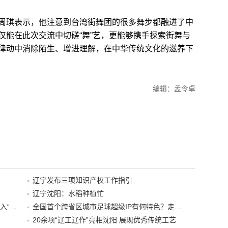
琪表示，他注意到台湾街舞团的很多舞步都融进了中
仅能在此次交流中切磋“舞”艺，更能够携手探索街舞与
律动中消除陌生、增进理解，在中华传统文化的滋养下
编辑：孟令卓
辽宁发布三项知识产权工作指引
辽宁沈阳：水稻种植忙
“38+1”！沈阳文旅听劝、宠客，又一景区加入“东北超”优惠名单！
全国首个跨省区城市足球超级IP有何特色？走进沈阳现场去看看
20余项“辽工辽作”亮相沈阳 展现优秀传统工艺