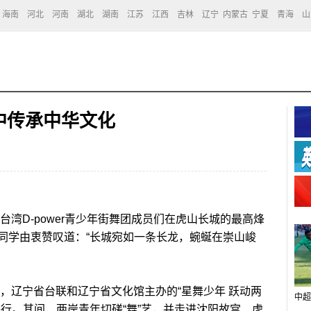
海南
河北
河南
湖北
湖南
江苏
江西
吉林
辽宁
内蒙古
宁夏
青海
山
中传承中华文化
台湾D-power青少年街舞团成员们在虎山长城的最高烽
同学由衷赞叹道：“长城宛如一条长龙，蜿蜒在崇山峻
，辽宁省台联和辽宁省文化馆主办的“星舞少年 跃动两
中超
行。其间，两岸青年切磋“舞”艺，并走进沈阳故宫、虎