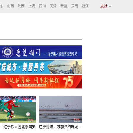
东
山西
陕西
上海
四川
天津
新疆
云南
浙江
支社
：辽宁铁人胜北京国安
辽宁沈阳：万羽归栖卧龙湖看群鸟齐飞