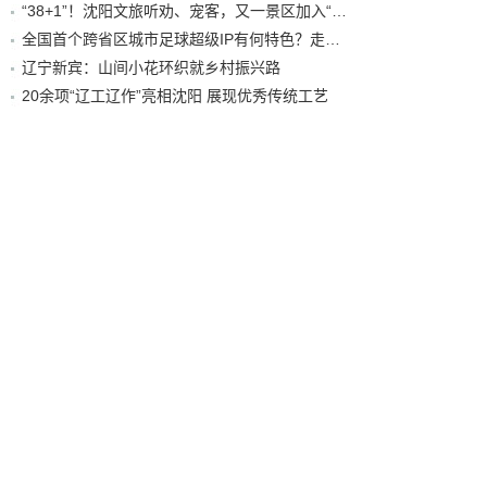
“38+1”！沈阳文旅听劝、宠客，又一景区加入“东北超”优惠名单！
全国首个跨省区城市足球超级IP有何特色？走进沈阳现场去看看
辽宁新宾：山间小花环织就乡村振兴路
20余项“辽工辽作”亮相沈阳 展现优秀传统工艺