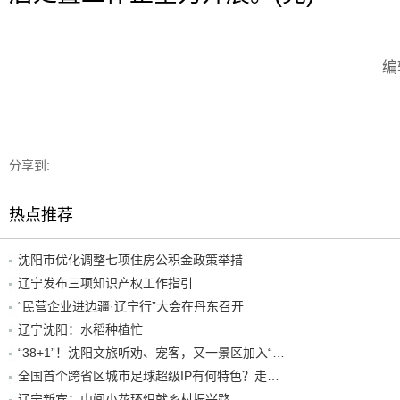
编
分享到:
热点推荐
沈阳市优化调整七项住房公积金政策举措
辽宁发布三项知识产权工作指引
“民营企业进边疆·辽宁行”大会在丹东召开
辽宁沈阳：水稻种植忙
“38+1”！沈阳文旅听劝、宠客，又一景区加入“东北超”优惠名单！
全国首个跨省区城市足球超级IP有何特色？走进沈阳现场去看看
辽宁新宾：山间小花环织就乡村振兴路